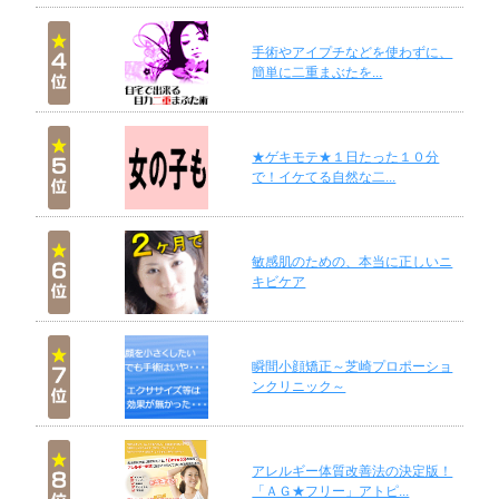
手術やアイプチなどを使わずに、
簡単に二重まぶたを...
★ゲキモテ★１日たった１０分
で！イケてる自然な二...
敏感肌のための、本当に正しいニ
キビケア
瞬間小顔矯正～芝崎プロポーショ
ンクリニック～
アレルギー体質改善法の決定版！
「ＡＧ★フリー」アトピ...