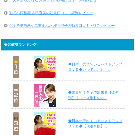
バストあっぷるん 戸瀬恭子の効果口コミ・評判レビュー
彩式小顔整顔 古田直美の効果口コミ・評判レビュー
ゲキモテ自然な二重まぶた 桜井憧子の効果口コミ・評判レビュー
美容教材ランキング
◆日本一売れているバストアップ
ＤＶＤ◆いつでも、片手...
◆業界初！自宅で出来る【体型
別】【コース別】のバ...
◆日本一売れているバストアップ
ＤＶＤ◆【代引き版】...