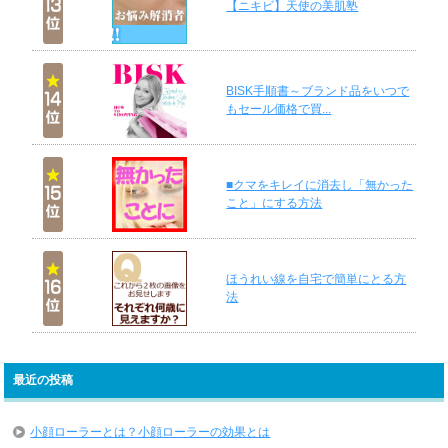
【ニキビ】天使の美肌塾
BISK手順書～ブランド品をいつで
もセール価格で買...
■クマをキレイに消去し「無かった
こと」にする方法
ほうれい線を自宅で簡単にとる方
法
最近の投稿
小顔ローラーとは？小顔ローラーの効果とは