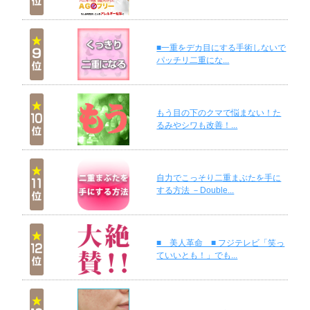
■一重をデカ目にする手術しないで
パッチリ二重にな...
もう目の下のクマで悩まない！た
るみやシワも改善！...
自力でこっそり二重まぶたを手に
する方法 －Double...
■ 美人革命 ■ フジテレビ「笑っ
ていいとも！」でも...