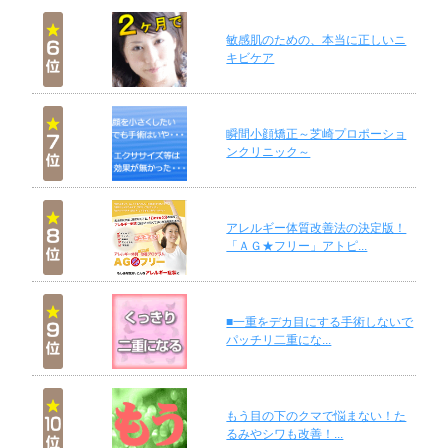
敏感肌のための、本当に正しいニ
キビケア
瞬間小顔矯正～芝崎プロポーショ
ンクリニック～
アレルギー体質改善法の決定版！
「ＡＧ★フリー」アトピ...
■一重をデカ目にする手術しないで
パッチリ二重にな...
もう目の下のクマで悩まない！た
るみやシワも改善！...