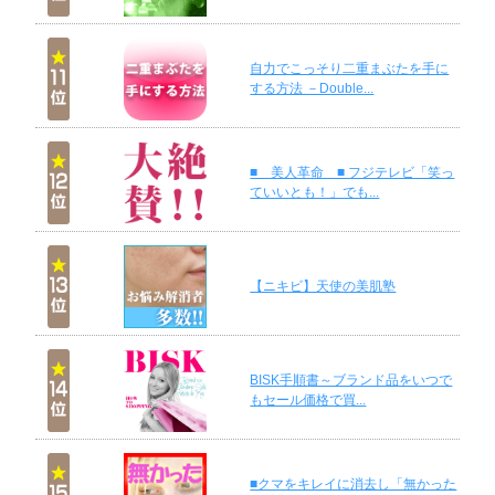
自力でこっそり二重まぶたを手に
する方法 －Double...
■ 美人革命 ■ フジテレビ「笑っ
ていいとも！」でも...
【ニキビ】天使の美肌塾
BISK手順書～ブランド品をいつで
もセール価格で買...
■クマをキレイに消去し「無かった