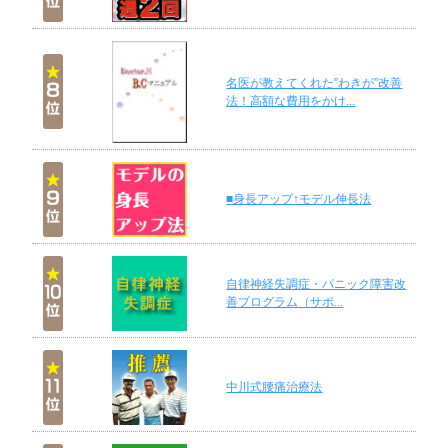
名医が教えてくれた”わきが”改善
法！高額な費用をかけ...
■身長アップ↑モデル伸長法
自律神経失調症・パニック障害改
善プログラム（サポ...
中川式腰痛治療法