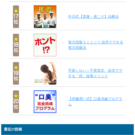
中川式【首痛・肩こり】治療法
視力回復３ミニッツ 自宅でできる
視力回復法
手術しない！千里堂式 自宅でで
きる「痔」改善メソッド
【伊藤潤一式】口臭消滅プログラ
ム
最近の投稿