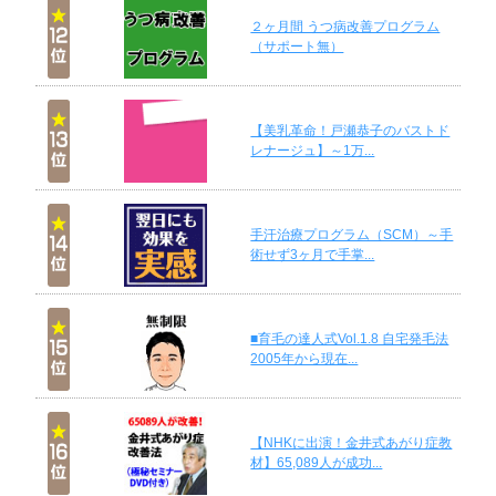
２ヶ月間 うつ病改善プログラム
（サポート無）
【美乳革命！戸瀬恭子のバストド
レナージュ】～1万...
手汗治療プログラム（SCM）～手
術せず3ヶ月で手掌...
■育毛の達人式Vol.1.8 自宅発毛法
2005年から現在...
【NHKに出演！金井式あがり症教
材】65,089人が成功...