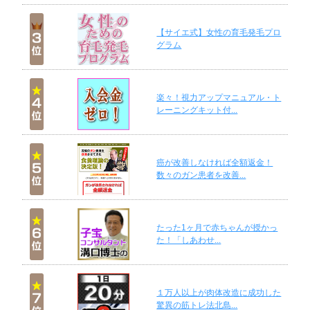
【サイエ式】女性の育毛発毛プロ
グラム
楽々！視力アップマニュアル・ト
レーニングキット付...
癌が改善しなければ全額返金！
数々のガン患者を改善...
たった1ヶ月で赤ちゃんが授かっ
た！「しあわせ...
１万人以上が肉体改造に成功した
驚異の筋トレ法北島...