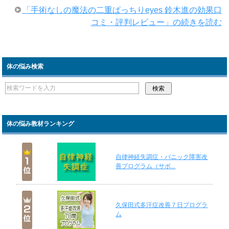
「手術なしの魔法の二重ぱっちりeyes 鈴木進の効果口
コミ・評判レビュー」の続きを読む
体の悩み検索
体の悩み教材ランキング
自律神経失調症・パニック障害改
善プログラム（サポ...
久保田式多汗症改善７日プログラ
ム