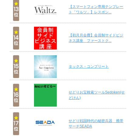
【スマートフォン専用テンプレー
ト「ワルツ」】レスポン...
【初月月会費】会員制サイドビジ
ネス講座 ファーストク...
タックス・コンプリート
せどりお宝検索ツールSedoken(せ
どけん)
せどり戦国時代の秘密兵器 携帯
サーチSEADA