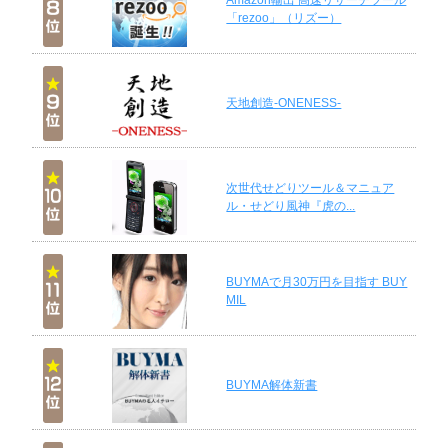
Amazon輸出 高速リサーチツール
「rezoo」（リズー）
天地創造-ONENESS-
次世代せどりツール＆マニュア
ル・せどり風神『虎の...
BUYMAで月30万円を目指す BUY
MIL
BUYMA解体新書