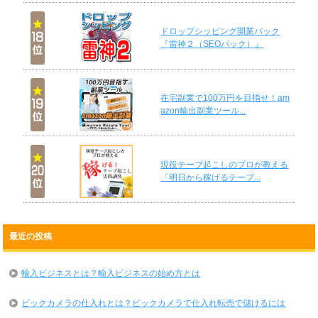
ドロップシッピング開業パック
『雷神２（SEOパック）』
在宅副業で100万円を目指せ！am
azon輸出副業ツール...
現役テープ起こしのプロが教える
「明日から稼げるテープ...
最近の投稿
輸入ビジネスとは？輸入ビジネスの始め方とは
ビックカメラの仕入れとは？ビックカメラで仕入れ転売で儲けるには