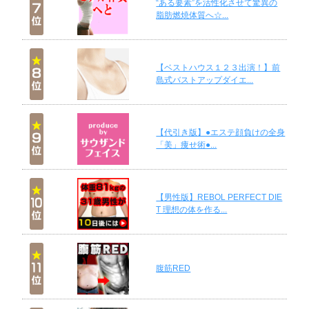
“ある要素”を活性化させて驚異の
脂肪燃焼体質へ☆...
【ベストハウス１２３出演！】前
島式バストアップダイエ...
【代引き版】●エステ顔負けの全身
「美」痩せ術●...
【男性版】REBOL PERFECT DIE
T 理想の体を作る...
腹筋RED