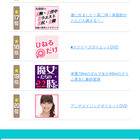
遂に出ました！第二弾！体脂肪が
どんどん燃える！...
■スクイーズダイエットDVD
体重78kgのダルマ女が48kgのスリ
ム美女に劇的変身
アンチエイジングダイエットDVD