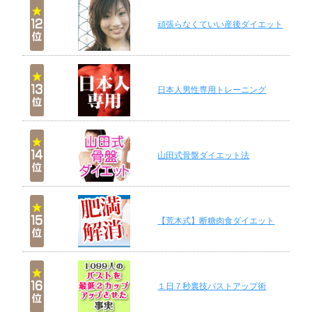
頑張らなくていい産後ダイエット
日本人男性専用トレーニング
山田式骨盤ダイエット法
【荒木式】断糖肉食ダイエット
１日７秒裏技バストアップ術