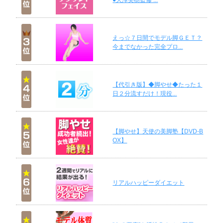
●大澤美樹監修 ...
えっ☆７日間でモデル脚ＧＥＴ？
今までなかった完全プロ...
【代引き版】◆脚やせ◆たった１
日２分流すだけ！現役...
【脚やせ】天使の美脚塾【DVD-B
OX】
リアルハッピーダイエット